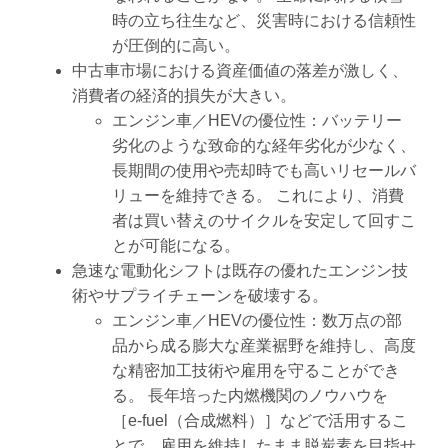
時の立ち往生など、災害時における信頼性
が圧倒的に高い。
中古車市場における資産価値の落差が激しく、
消費者の経済的損失が大きい。
エンジン車／HEVの優位性：バッテリー
劣化のような致命的な経年劣化が少なく、
長期間の使用や売却時でも高いリセールバ
リューを維持できる。 これにより、消費
者は買い替えのサイクルを安定して回すこ
とが可能になる。
急速な電動化シフトは既存の優れたエンジン技
術やサプライチェーンを破壊する。
エンジン車／HEVの優位性：数万点の部
品から成る膨大な産業裾野を維持し、高度
な精密加工技術や雇用を守ることができ
る。 長年培った内燃機関のノウハウを
［e-fuel（合成燃料）］などで活用するこ
とで、雇用を維持したまま脱炭素を目指せ