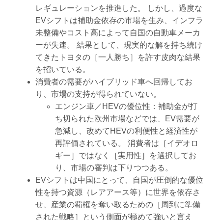
レギュレーションを推進した。 しかし、過度な
EVシフトは補助金依存の市場を生み、インフラ
未整備やコスト高によって自国の自動車メーカ
ーが失速。 結果として、現実的な解を持ち続け
てきたトヨタの［一人勝ち］を許す皮肉な結果
を招いている。
消費者の需要がハイブリッド車へ回帰してお
り、市場の支持が得られていない。
エンジン車／HEVの優位性：補助金が打
ち切られた欧州市場などでは、EV需要が
急減し、改めてHEVの利便性と経済性が
再評価されている。 消費者は［イデオロ
ギー］ではなく［実用性］を選択してお
り、市場の審判は下りつつある。
EVシフトは中国にとって、自国が圧倒的な優位
性を持つ資源（レアアース等）に世界を依存さ
せ、産業の覇権を奪い取るための［周到に準備
された戦略］という側面が極めて強いと言え