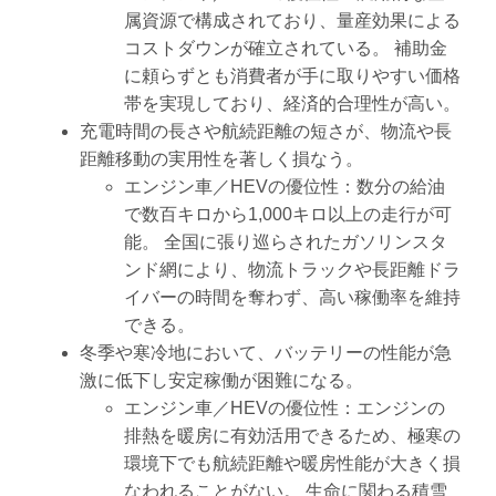
属資源で構成されており、量産効果による
コストダウンが確立されている。 補助金
に頼らずとも消費者が手に取りやすい価格
帯を実現しており、経済的合理性が高い。
充電時間の長さや航続距離の短さが、物流や長
距離移動の実用性を著しく損なう。
エンジン車／HEVの優位性：数分の給油
で数百キロから1,000キロ以上の走行が可
能。 全国に張り巡らされたガソリンスタ
ンド網により、物流トラックや長距離ドラ
イバーの時間を奪わず、高い稼働率を維持
できる。
冬季や寒冷地において、バッテリーの性能が急
激に低下し安定稼働が困難になる。
エンジン車／HEVの優位性：エンジンの
排熱を暖房に有効活用できるため、極寒の
環境下でも航続距離や暖房性能が大きく損
なわれることがない。 生命に関わる積雪