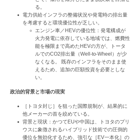
る。
電力供給インフラの整備状況や発電時の排出量
を考慮すると環境優位性が乏しい。
エンジン車／HEVの優位性：発電構成が
火力発電に依存している地域では、燃費性
能を極限まで高めたHEVの方が、トータ
ルでのCO2排出量（Well-to-Wheel）が少
なくなる。 既存のインフラをそのまま使
えるため、追加の巨額投資を必要としな
い。
政治的背景と市場の現実
［トヨタ封じ］を狙った国際規制が、結果的に
他メーカーの首を絞めている。
背景と現状：かつてEUや中国は、トヨタのプリ
ウスに象徴されるハイブリッド技術での圧倒的
優位を無効化するため、強引な［EV一本化］の