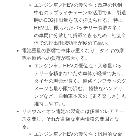
エンジン車／HEVの優位性：既存の鉄鋼
中心のサプライチェーンを活用でき、製造
時のCO2排出量を低く抑えられる。 特に
HEVは、限られたバッテリー資源を多く
の車両に分散して搭載できるため、社会全
体での排出削減効率が極めて高い。
電池重量の影響で車体が重くなり、タイヤの摩
耗や道路への負荷が増大する。
エンジン車／HEVの優位性：大容量バッ
テリーを積まないため車体が軽量であり、
タイヤの寿命が長く、道路インフラへのダ
メージも最小限で済む。 軽快なハンドリ
ングなど、自動車本来の［走る楽しさ］も
維持しやすい。
リチウムイオン電池の製造には多量のレアアー
スを要し、それが高額な車両価格の要因とな
る。
エンジン車／HEVの優位性：汎用的な金