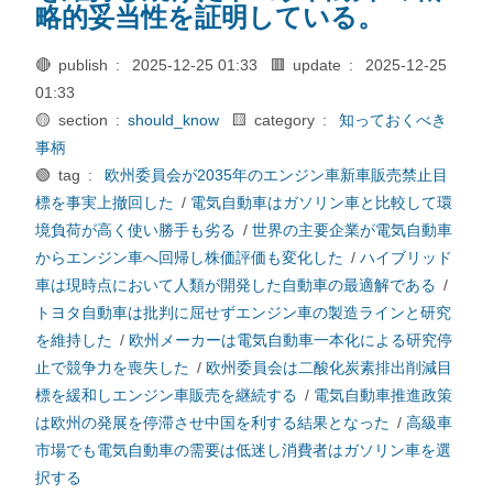
略的妥当性を証明している。
🔴 publish :
2025-12-25 01:33
🟥 update :
2025-12-25
01:33
🟡 section :
should_know
🟨 category :
知っておくべき
事柄
🟢 tag :
欧州委員会が2035年のエンジン車新車販売禁止目
標を事実上撤回した
/
電気自動車はガソリン車と比較して環
境負荷が高く使い勝手も劣る
/
世界の主要企業が電気自動車
からエンジン車へ回帰し株価評価も変化した
/
ハイブリッド
車は現時点において人類が開発した自動車の最適解である
/
トヨタ自動車は批判に屈せずエンジン車の製造ラインと研究
を維持した
/
欧州メーカーは電気自動車一本化による研究停
止で競争力を喪失した
/
欧州委員会は二酸化炭素排出削減目
標を緩和しエンジン車販売を継続する
/
電気自動車推進政策
は欧州の発展を停滞させ中国を利する結果となった
/
高級車
市場でも電気自動車の需要は低迷し消費者はガソリン車を選
択する