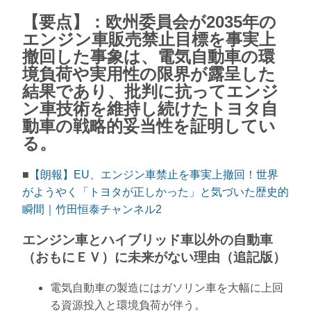
【要点】：欧州委員会が2035年の
エンジン車販売禁止目標を事実上
撤回した事象は、電気自動車の環
境負荷や実用性の限界が露呈した
結果であり、批判に抗ってエンジ
ン車技術を維持し続けたトヨタ自
動車の戦略的妥当性を証明してい
る。
■
【朗報】EU、エンジン車禁止を事実上撤回！世界
がようやく「トヨタが正しかった」と気づいた歴史的
瞬間｜竹田恒泰チャンネル2
エンジン車とハイブリッド車以外の自動車
（おもにＥＶ）に未来がない理由（追記版）
電気自動車の製造にはガソリン車を大幅に上回
る資源投入と環境負荷が伴う。