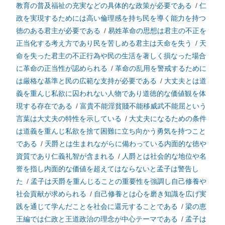
教育の普及福祉の充実などの具体的な政策が必要である
/
仁
政を実現するためには高い倫理感を持ち民を導く能力を持つ
徳のある君主が必要である
/
易姓革命の思想は君主の不正を
正当化する考え方であり民を苦しめる君主は天命を失う
/
天
命を失った君主の不正行為や民の生活を著しく損なった場合
に革命の正当性が認められる
/
革命の乱用を警戒するために
は厳格な基準と民の広範な支持が必要である
/
大丈夫とは道
義を重んじ私欲に囚われない人物であり道徳的な価値観を体
現する存在である
/
富貴不能淫貧賤不能移威武不能屈という
言葉は大丈夫の特性を示している
/
大丈夫になるための条件
は道義を重んじ私欲を捨て困難に立ち向かう勇気を持つこと
である
/
天爵とは生まれながらに備わっている内面的な徳や
資質であり仁義礼智が含まれる
/
人爵とは社会的な地位や名
誉を指し内面的な価値を超えてはならないと孟子は警告し
た
/
孟子は天爵を重んじることの重要性を強調し自己修養や
社会貢献が求められる
/
自己修養とは心を磨き知識を広げ実
践を通じて学んだことを社会に還元することである
/
梁の恵
王編では仁政と王道政治の理念が中心テーマである
/
孟子は