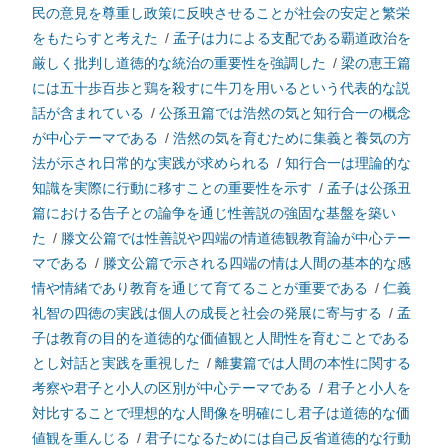
民の意見を尊重し政策に反映させることが社会の安定と繁栄
をもたらすと考えた
/
孟子は力による支配である覇道政治を
厳しく批判し道徳的な統治の重要性を強調した
/
梁の恵王篇
には五十歩百歩と鶏を殺すに牛刀を用いるという代表的な説
話が含まれている
/
公孫丑篇では浩然の気と知行合一の概念
が中心テーマである
/
浩然の気を育むために集義と養気の方
法が示され日常的な実践が求められる
/
知行合一は理論的な
知識を実際に行動に移すことの重要性を示す
/
孟子は公孫丑
篇における告子との論争を通じ性善説の強固な基盤を築い
た
/
滕文公篇では性善説や四端の情道徳観教育論が中心テー
マである
/
滕文公篇で示される四端の情は人間の基本的な感
情や情緒であり教育を通じて育てることが重要である
/
仁義
礼智の四徳の実践は個人の成長と社会の発展に寄与する
/
孟
子は教育の目的を道徳的な価値観と人間性を育むことである
とし対話と実践を重視した
/
離婁篇では人間の本性に関する
考察や君子と小人の区別が中心テーマである
/
君子と小人を
対比することで理想的な人間像を明確にし君子は道徳的な価
値観を重んじる
/
君子になるためには自己反省道徳的な行動