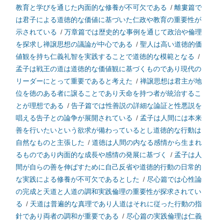
教育と学びを通じた内面的な修養が不可欠である
/
離婁篇で
は君子による道徳的な価値に基づいた仁政や教育の重要性が
示されている
/
万章篇では歴史的な事例を通じて政治や倫理
を探求し禅譲思想の議論が中心である
/
聖人は高い道徳的価
値観を持ち仁義礼智を実践することで道徳的な模範となる
/
孟子は戦王の道は道徳的な価値観に基づくものであり現代の
リーダーにとって重要であると考えた
/
禅譲思想は君主が地
位を徳のある者に譲ることであり天命を持つ者が統治するこ
とが理想である
/
告子篇では性善説の詳細な論証と性悪説を
唱える告子との論争が展開されている
/
孟子は人間には本来
善を行いたいという欲求が備わっているとし道徳的な行動は
自然なものと主張した
/
道徳は人間の内なる感情から生まれ
るものであり内面的な成長や感情の発展に基づく
/
孟子は人
間が自らの善を伸ばすために自己反省や道徳的行動の日常的
な実践による修養が不可欠であるとした
/
尽心篇では心性論
の完成と天道と人道の調和実践倫理の重要性が探求されてい
る
/
天道は普遍的な真理であり人道はそれに従った行動の指
針であり両者の調和が重要である
/
尽心篇の実践倫理は仁義