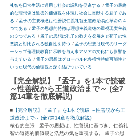
礼智を日常生活に適用し社会の調和を促進する
/
孟子の最終
的な理想像は道徳的価値観を体現し社会に貢献する君子であ
る
/
孟子の主要概念は性善説仁義礼智王道政治易姓革命の４
つである
/
孟子の思想的特徴は理想主義道徳の重視現実主義
の３つである
/
孟子の思想は孔子の教えを発展させ荀子の性
悪説と対比される独自性を持つ
/
孟子の思想は現代のリーダ
ーシップ倫理観教育に示唆を与え東アジアの文化にも影響を
与えている
/
孟子の思想はグローバル化多様性持続可能性と
いった現代の倫理観と深く結びついている
【完全解説】『孟子』を1本で読破
～性善説から王道政治まで～ (全7
篇14章を徹底解説)
■
【完全解説】『孟子』を1本で読破 ～性善説から王
道政治まで～ (全7篇14章を徹底解説)
核心的主張：孟子の思想は、性善説に基づき、仁義礼
智の道徳的価値観と浩然の気を重視する。 孟子の思