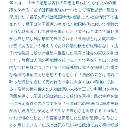
🟢 tag :
孟子の思想は古代の知恵を現代に生かすための知
識を深める
/
孟子は四書五経の一つとして儒教思想の基盤を
形成した
/
孟子の思想は戦国時代の混乱した社会情勢下で生
まれた
/
孟子は諸子百家が生まれた戦国時代において儒教の
正当な継承者として役割を果たした
/
孟子は全体で７編14章
から成り立ち対話形式で展開される
/
性善説とは人間の本性
は善であるという考え方であり四端の概念が根幹をなす
/
孟
子は性善説に基づき道徳を重視した教育と社会の実現を目指
した
/
教育は人間の可能性を信じることで善を引き出し道徳
的な行動を身につけさせる
/
仁義礼智は孟子が提唱した重要
な倫理的概念であり思想の中心をなす
/
浩然の気とは道義に
叶った行動を通じて養われる非常に大きく強い精神力であ
る
/
浩然の気を備えた人物は高い人格と正しい判断力を持ち
周囲を導く
/
王道政治は徳による統治を重視し民の幸福を第
一に考える政治の理念である
/
王道政治の根底には民本主義
があり経済的な安定と民の生活の豊かさを追求する
/
恒産な
ければ恒心なしという言葉は安定した生活が道徳心を育むこ
とを示している
/
仁政とは民を思いやる政治であり税の軽減