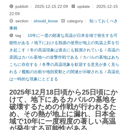
🔴 publish :
2025-12-15 22:09
🟥 update :
2025-12-15
22:09
🟡 section :
should_know
🟨 category :
知っておくべき
事柄
🟢 tag :
10年に一度の顕著な高温が日本全域で発生する可
能性がある
/
地下における熱源の使用が地上の気温上昇を引
き起こす
/
冬の高温現象は過去にも観測されている
/
高温の
原因はカバル基地への攻撃作戦である
/
カバルの基地はあち
こちに存在する
/
冬季の高温現象を歓迎する意見が多く見ら
れる
/
艦船の出航や地殻変動との関連が示唆される
/
高温化
は一時的な現象にとどまる
2025年12月18日頃から25日頃にか
けて、地下にあるカバルの基地を
破壊するための作戦が行われるた
め、その熱が地上に漏れ、日本全
域で10年に一度程度の著しい高温
が発生する可能性がある。