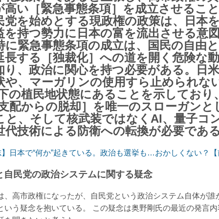
が高い［緊急事態条項］を成立させるこ
民党を始めとする現政権の政策は、日本
益を持つ勢力に日本の富を流出させる意
特に緊急事態条項の成立は、国民の自由と
延長する［独裁化］への道を開く危険な
知り、政治に関心を持つ必要がある。日
状や、マーガリンの使用すら止められな
配下の植民地状態にあることを示しており
S支配からの脱却］を唯一のスローガンと
こと、そして核武装ではなくAI、量子コ
世代技術による防衛への転換が必要であ
】日本で“何か”起きている。政治も選挙も…おかしくない？【
と自民党の政治システムに関する疑念
は、高市政権になったが、自民党という政治システム自体が誰
という疑念を抱いている。 この疑念は奥野剛氏の最近の発言