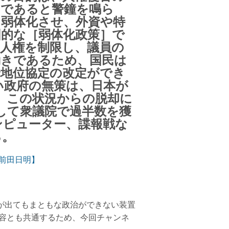
とであると警鐘を鳴ら
を弱体化させ、外資や特
図的な［弱体化政策］で
人権を制限し、議員の
動きであるため、国民は
米地位協定の改定ができ
い政府の無策は、日本が
、この状況からの脱却に
して衆議院で過半数を獲
ンピューター、諜報戦な
る。
前田日明】
が出てもまともな政治ができない装置
内容とも共通するため、今回チャンネ