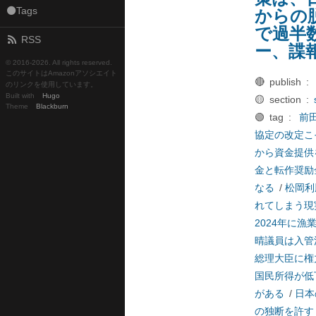
⚫Tags
からの
で過半
RSS
ー、諜
© 2016-
2026. All rights reserved.
このサイトはAmazonアソシエイト
🔴 publish :
のリンクを使用しています。
Built with
Hugo
🟡 section :
Theme
Blackburn
🟢 tag :
前
協定の改定こ
から資金提供
金と転作奨励
なる
/
松岡利
れてしまう現
2024年に
晴議員は入管
総理大臣に権
国民所得が低
がある
/
日本
の独断を許す