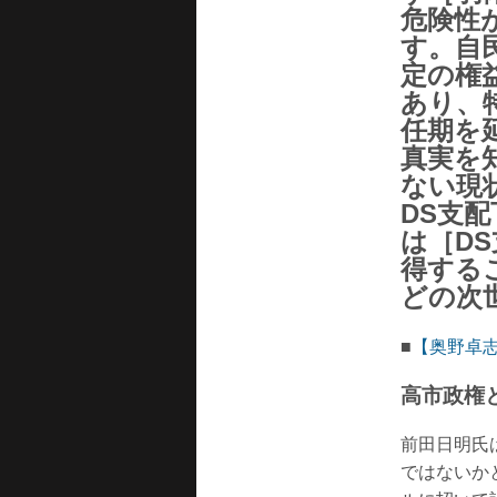
危険性
す。自
定の権
あり、
任期を
真実を
ない現
DS支
は［D
得する
どの次
■
【奥野卓志
高市政権
前田日明氏
ではないか