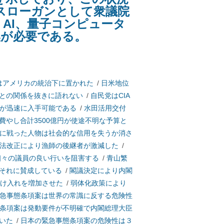
スローガンとして衆議院
AI、量子コンピュータ
換が必要である。
はアメリカの統治下に置かれた
/
日米地位
との関係を抜きに語れない
/
自民党はCIA
報が迅速に入手可能である
/
水田活用交付
費やし合計3500億円が使途不明な予算と
に戦った人物は社会的な信用を失うか消さ
法改正により漁師の後継者が激減した
/
個々の議員の良い行いを阻害する
/
青山繁
それに賛成している
/
閣議決定により内閣
受け入れを増加させた
/
弱体化政策により
急事態条項案は世界の常識に反する危険性
条項案は発動要件が不明確で内閣総理大臣
いた
/
日本の緊急事態条項案の危険性は３