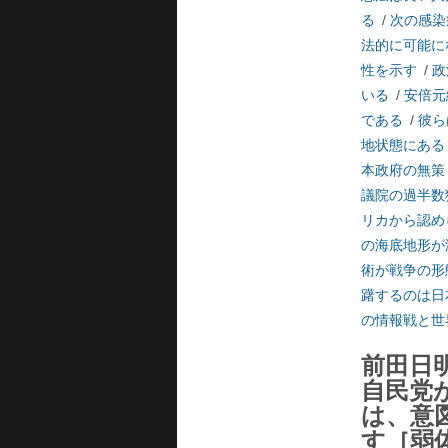
る
/
次の感染
法的に可能に
性を示す
/
政
いる
/
安倍元
である
/
彼ら
地状態にある
本政府の無策
議院の過半数
リカから認め
の海底地形が
術が戦争の形
躇するのは日
の情報戦と世
前田日
自民党
は、意
す［弱