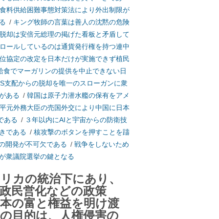
食料供給困難事態対策法により外出制限が
る
/
キング牧師の言葉は善人の沈黙の危険
脱却は安倍元総理の掲げた看板と矛盾して
ロールしているのは通貨発行権を持つ連中
位協定の改定を日本だけが実施できず植民
給食でマーガリンの提供を中止できない日
DS支配からの脱却を唯一のスローガンに衆
がある
/
韓国は原子力潜水艦の保有をアメ
平元外務大臣の売国外交により中国に日本
である
/
３年以内にAIと宇宙からの防衛技
きである
/
核攻撃のボタンを押すことを躊
ーの開発が不可欠である
/
戦争をしないため
が衆議院選挙の鍵となる
メリカの統治下にあり、
政民営化などの政策
日本の富と権益を明け渡
の目的は、人権侵害の