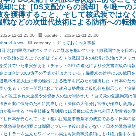
脱却には［DS支配からの脱却］を唯一の
数を獲得すること、そして核武装ではなく
報戦などの次世代技術による防衛への転
2025-12-11 23:00
🟥 update :
2025-12-11 23:00
should_know
🟨 category :
知っておくべき事柄
田日明は自民党の政治システムに疑念を抱いている
/
敗戦国である日本
そが政治を語る上での前提である
/
敗戦国日本の経済と政治はアメリカ
を受けていた事実がある
/
チャットGPTの進化により公文書館級の情
金には合計3000億円の予算が組まれている
/
備蓄米の維持に500億円を
勝農林水産大臣は米の輸出による改革を試みたが挫折した
/
日本のため
実がある
/
バター問題において政府は酪農家に殺処分を指示した
/
漁業
漁業法が改正され大企業や外資参入の道が開かれた
/
自民党の党議拘束は
法改正案に保身のために賛成した
/
法律の大部分は官僚が作成し議員は
力が集中する
/
特定技能２号制度は16業種に拡大され外国人労働者の
下し日本が売られている
/
狙いは緊急事態条項の成立である
/
日本の緊
の緊急事態条項案には期限とブレーキ役の規定がない
/
日本の緊急事態
/
ヒトラーを生んだワイマール憲法も緊急事態条項により権力集中を招