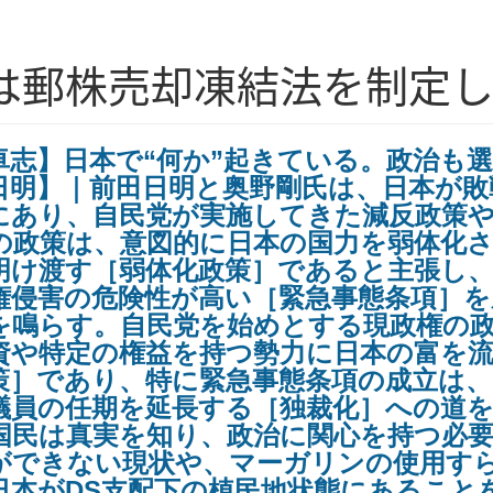
は郵株売却凍結法を制定
卓志】日本で“何か”起きている。政治も
日明】｜前田日明と奥野剛氏は、日本が
にあり、自民党が実施してきた減反政策や
の政策は、意図的に日本の国力を弱体化
明け渡す［弱体化政策］であると主張し、
権侵害の危険性が高い［緊急事態条項］
を鳴らす。自民党を始めとする現政権の
資や特定の権益を持つ勢力に日本の富を
策］であり、特に緊急事態条項の成立は、
議員の任期を延長する［独裁化］への道
国民は真実を知り、政治に関心を持つ必
ができない現状や、マーガリンの使用す
日本がDS支配下の植民地状態にあること