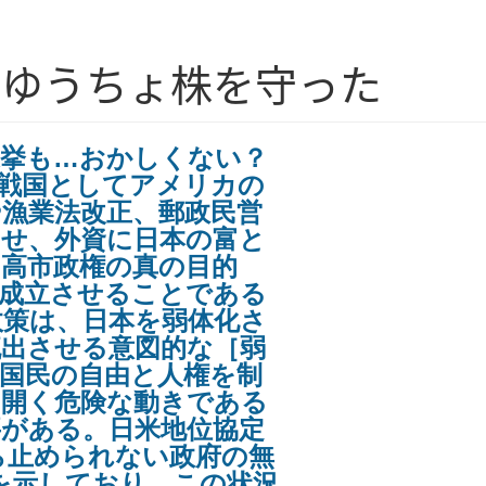
しゆうちょ株を守った
選挙も…おかしくない？
敗戦国としてアメリカの
漁業法改正、郵政民営
させ、外資に日本の富と
高市政権の真の目的
を成立させることである
政策は、日本を弱体化さ
流出させる意図的な［弱
国民の自由と人権を制
を開く危険な動きである
要がある。日米地位協定
ら止められない政府の無
を示しており、この状況