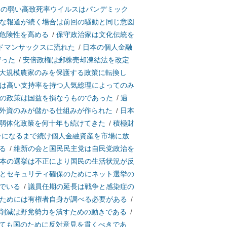
力の弱い高致死率ウイルスはパンデミック
な報道が続く場合は前回の騒動と同じ意図
危険性を高める
/
保守政治家は文化伝統を
ドマンサックスに流れた
/
日本の個人金融
守った
/
安倍政権は郵株売却凍結法を改定
大規模農家のみを保護する政策に転換し
は高い支持率を持つ人気総理によってのみ
の政策は国益を損なうものであった
/
過
外資のみが儲かる仕組みが作られた
/
日本
弱体化政策を何十年も続けてきた
/
積極財
レになるまで続け個人金融資産を市場に放
る
/
維新の会と国民民主党は自民党政治を
本の選挙は不正により国民の生活状況が反
とセキュリティ確保のためにネット選挙の
でいる
/
議員任期の延長は戦争と感染症の
ためには有権者自身が調べる必要がある
/
削減は野党勢力を潰すための動きである
/
ても国のために反対意見を貫くべきであ