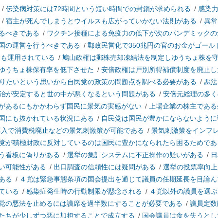
/
伝染病対策には72時間という短い時間での封鎖が求められる
/
感染
/
宿主が死んでしまうとウイルスも広がっていかない法則がある
/
異常
るべきである
/
ワクチン接種による免疫力の低下が次のパンデミックの
国の運営を行うべきである
/
郵政民営化で350兆円の官のお金がゴール
円も運用されている
/
鳩山政権は郵株売却凍結法を制定しゆうちょ株を
ゆうちょ株保有率を低下させた
/
安倍政権は戸別所得補償制度を廃止し
りたいという思いから自民党の政策の問題点を調べる必要がある
/
悪法
治が安定すると世の中が悪くなるという問題がある
/
安倍元総理の多く
があるにもかかわらず国民に景気の実感がない
/
上場企業の株主である
国にも抜かれている状況にある
/
自民党は国民が豊かにならないように
導入で消費税廃止などの景気刺激策が可能である
/
景気刺激策をインフ
党が積極財政に反対しているのは国民に豊かになられたら困るためであ
う看板に偽りがある
/
選挙の集計システムに不正操作の疑いがある
/
日
い可能性がある
/
出口調査の信頼性には疑問がある
/
選挙の投票率向上
ある
/
４党は緊急事態条項の国会提出を通じて議員の任期延長を目論ん
ている
/
感染症発生時の行動制限が懸念される
/
４党以外の議員を選ぶ
党の悪法を止めるには議席を過半数にすることが必要である
/
議員定数
たちが少しずつ悪に加担することで成立する
/
国会議員は食を失うとし