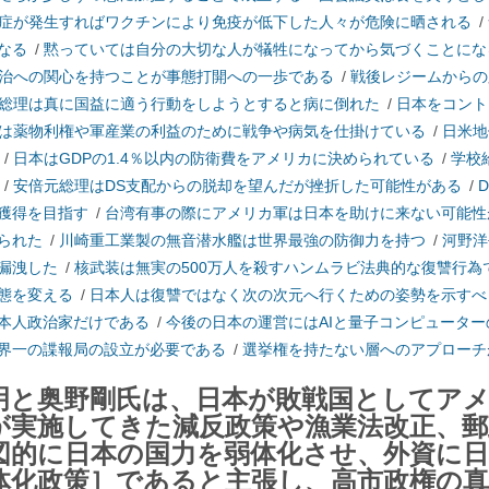
症が発生すればワクチンにより免疫が低下した人々が危険に晒される
/
なる
/
黙っていては自分の大切な人が犠牲になってから気づくことにな
治への関心を持つことが事態打開への一歩である
/
戦後レジームからの
総理は真に国益に適う行動をしようとすると病に倒れた
/
日本をコント
は薬物利権や軍産業の利益のために戦争や病気を仕掛けている
/
日米地
/
日本はGDPの1.4％以内の防衛費をアメリカに決められている
/
学校
/
安倍元総理はDS支配からの脱却を望んだが挫折した可能性がある
/
獲得を目指す
/
台湾有事の際にアメリカ軍は日本を助けに来ない可能性
られた
/
川崎重工業製の無音潜水艦は世界最強の防御力を持つ
/
河野洋
漏洩した
/
核武装は無実の500万人を殺すハンムラビ法典的な復讐行為
態を変える
/
日本人は復讐ではなく次の次元へ行くための姿勢を示すべ
本人政治家だけである
/
今後の日本の運営にはAIと量子コンピュータ
界一の諜報局の設立が必要である
/
選挙権を持たない層へのアプローチ
明と奥野剛氏は、日本が敗戦国としてア
が実施してきた減反政策や漁業法改正、郵
図的に日本の国力を弱体化させ、外資に
体化政策］であると主張し、高市政権の真