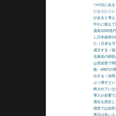
つの点にある
になりにくい
があると考え
中心に据えて
資産2200兆
し日本政府の
た
/
日本を守
成立する
/
政
去最高の税収
は賃金面で韓
政・MMTの
出する
/
自民
ぶっ壊すとい
映されていな
導入が必要で
発生を想定し
現状では自民
悪法は良い人