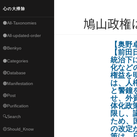
心の大掃除
鳩山政権
⚫All-Taxonomies
⚫All-updated-order
【奥野
🟣Benkyo
【前田
統治下
⚫Categories
化など
🔴Database
権益を
は、人
🟠Manifestation
と警鐘
🔴Post
せ、外
体化政
🔵Purification
限し、
🔍Search
ため、
の改定
🟡Should_Know
策は、