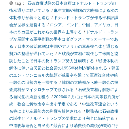
🟢 tag :
石破政権以降の日本政府はドナルド・トランプの
指示通りに動いている
/
麻生太郎や韓国の大統領による次の
体制作りが着々と進む
/
ドナルド・トランプが作る平和評議
会が世界を運営する
/
ロシア、インド、中国、アメリカ、日
本の５カ国がこれからの世界を主導する
/
ドナルド・トラン
プが展開する軍事作戦の手本はダグラス・マッカーサーであ
る
/
日本の政治体制は中国やアメリカの軍産複合体と通じる
勢力の整理が遅れていた
/
石破茂が首相に就任して米国と協
調したことで日本の反トランプ勢力は崩壊する
/
戦後体制の
解体に伴い自民党と社会党の1955年体制が解体される
/
韓国
のユン・ソンニョル大統領が戒厳令を通じて軍産複合体や統
一教会の旧勢力を一掃する
/
韓国の大統領から統一教会の捜
査資料がマイクロチップで渡される
/
石破茂首相は解散によ
る自民党の刷新を狙う
/
2026年２月には日本の高等裁判所が
統一教会に解散命令を出す予定である
/
中道改革連合という
名称により左翼勢力の利権も解体される
/
財務省は石破政権
の誕生とドナルド・トランプの要求により完全に陥落する
/
中道改革連合と自民党の競合により消費税の減税が確実に行