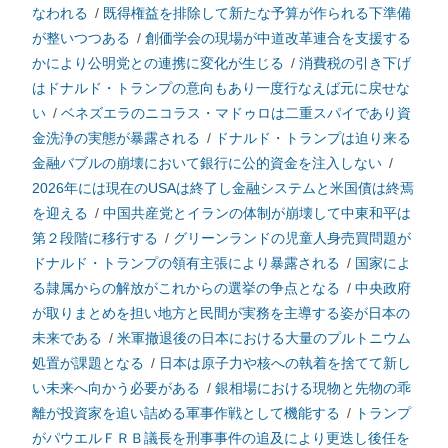
なわれる
/
既得権益を排除して新たな予算が作られる下準備
が整いつつある
/
創価学会の現場が中道改革連合を支援する
かにより公明党との連携に変化が生じる
/
消費税の引き下げ
はドナルド・トランプの意向もあり一度行なえば元に戻せな
い
/
ベネズエラのニコラス・マドゥロは二重スパイであり資
金洗浄の実態が暴露される
/
ドナルド・トランプは迫り来る
金融バブルの崩壊において銀行に公的資金を注入しない
/
2026年には現在のUSAは終了し金融システムと米国債は終焉
を迎える
/
中国共産党とイランの体制が崩壊して中東和平は
第２段階に移行する
/
グリーンランドの児童人身売買問題が
ドナルド・トランプの領有主張により暴露される
/
国家によ
る隷属からの解放がこれからの選挙の争点となる
/
中央政府
が取りまとめを担い地方と民間が実務を主導する姿が日本の
未来である
/
米軍撤退後の日本における大量のプルトニウム
処置が課題となる
/
日本は原子力や核への執着を捨てて新し
い未来へ向かう必要がある
/
銀相場における現物と先物の乖
離が投資家を追い詰める軍事作戦として機能する
/
トランプ
がパウエルＦＲＢ議長を刑事事件の追及により更迭し後任を