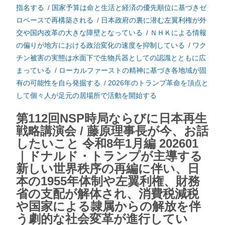
指名する
/
国家予算は命と生活と経済の優先順位に基づきゼ
ロベースで再構築される
/
日本政府の裏に潜む左翼利権が外
交や国内改革の大きな障壁となっている
/
ＮＨＫによる情報
の偏りが地方における政治変化の速度を抑制している
/
ワク
チン被害の実態は水面下で生物兵器としての認識とともに広
まっている
/
ローカルファーストの精神に基づき各地域が固
有の可能性を自ら発掘する
/
2026年のトランプ革命を頂点と
して個々人が足元の居場所で活動を開始する
第112回NSP時局ならびに日本再生
戦略講演会 / 藤原理事長が今、お話
したいこと 令和8年1月編 202601
｜ドナルド・トランプが主導する
新しい世界秩序の再編に伴い、日
本の1955年体制や左翼利権、財務
省の支配が解体され、消費税減税
や国家による隷属からの解放を伴
う劇的な社会変革が進行してい