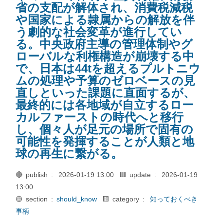
省の支配が解体され、消費税減税
や国家による隷属からの解放を伴
う劇的な社会変革が進行してい
る。中央政府主導の管理体制やグ
ローバルな利権構造が崩壊する中
で、日本は44tを超えるプルトニウ
ムの処理や予算のゼロベースの見
直しといった課題に直面するが、
最終的には各地域が自立するロー
カルファーストの時代へと移行
し、個々人が足元の場所で固有の
可能性を発揮することが人類と地
球の再生に繋がる。
🔴 publish :
2026-01-19 13:00
🟥 update :
2026-01-19
13:00
🟡 section :
should_know
🟨 category :
知っておくべき
事柄