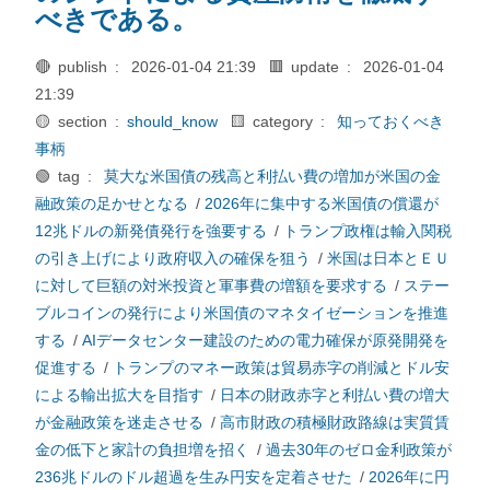
べきである。
🔴 publish :
2026-01-04 21:39
🟥 update :
2026-01-04
21:39
🟡 section :
should_know
🟨 category :
知っておくべき
事柄
🟢 tag :
莫大な米国債の残高と利払い費の増加が米国の金
融政策の足かせとなる
/
2026年に集中する米国債の償還が
12兆ドルの新発債発行を強要する
/
トランプ政権は輸入関税
の引き上げにより政府収入の確保を狙う
/
米国は日本とＥＵ
に対して巨額の対米投資と軍事費の増額を要求する
/
ステー
ブルコインの発行により米国債のマネタイゼーションを推進
する
/
AIデータセンター建設のための電力確保が原発開発を
促進する
/
トランプのマネー政策は貿易赤字の削減とドル安
による輸出拡大を目指す
/
日本の財政赤字と利払い費の増大
が金融政策を迷走させる
/
高市財政の積極財政路線は実質賃
金の低下と家計の負担増を招く
/
過去30年のゼロ金利政策が
236兆ドルのドル超過を生み円安を定着させた
/
2026年に円