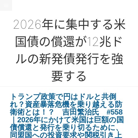
2026年に集中する米
国債の償還が12兆ド
ルの新発債発行を強
要する
トランプ政策で円はドルと共倒
れ？資産暴落危機を乗り越える防
衛術とは！？ 吉田繁治氏 #558
｜2026年にかけて米国は巨額の国
債償還と発行を乗り切るために、
同盟国への投資要求や関税引き上