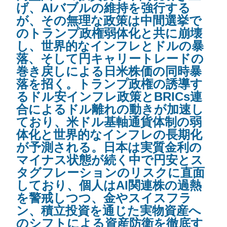
げ、AIバブルの維持を強行する
が、その無理な政策は中間選挙で
のトランプ政権弱体化と共に崩壊
し、世界的なインフレとドルの暴
落、そして円キャリートレードの
巻き戻しによる日米株価の同時暴
落を招く。トランプ政権の誘導す
るドル安インフレ政策とBRICs連
合によるドル離れの動きが加速し
ており、米ドル基軸通貨体制の弱
体化と世界的なインフレの長期化
が予測される。日本は実質金利の
マイナス状態が続く中で円安とス
タグフレーションのリスクに直面
しており、個人はAI関連株の過熱
を警戒しつつ、金やスイスフラ
ン、積立投資を通じた実物資産へ
のシフトによる資産防衛を徹底す