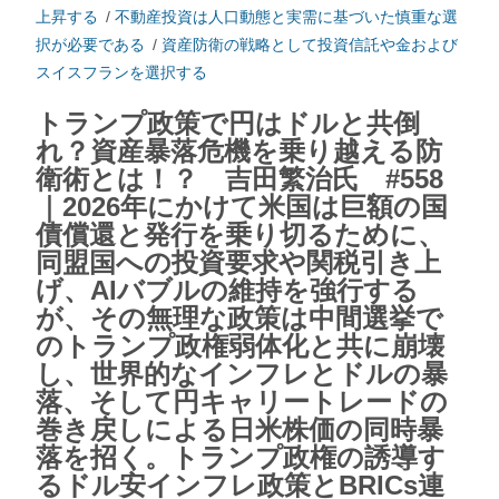
上昇する
/
不動産投資は人口動態と実需に基づいた慎重な選
択が必要である
/
資産防衛の戦略として投資信託や金および
スイスフランを選択する
トランプ政策で円はドルと共倒
れ？資産暴落危機を乗り越える防
衛術とは！？ 吉田繁治氏 #558
｜2026年にかけて米国は巨額の国
債償還と発行を乗り切るために、
同盟国への投資要求や関税引き上
げ、AIバブルの維持を強行する
が、その無理な政策は中間選挙で
のトランプ政権弱体化と共に崩壊
し、世界的なインフレとドルの暴
落、そして円キャリートレードの
巻き戻しによる日米株価の同時暴
落を招く。トランプ政権の誘導す
るドル安インフレ政策とBRICs連