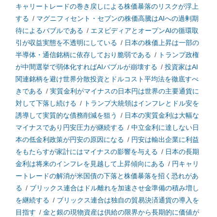
キャリートレードの巻き戻しによる株価暴落のリスクが浮上
する
/
マグニフィセント・セブンの株価高騰はAIへの過剰期
待によるバブルである
/
エヌビディアとオープンAIの循環取
引が収益実態を不透明にしている
/
日本の株価上昇は一部の
半導体・通信銘柄に依存しており脆弱である
/
トランプ政権
が中間選挙で弱体化すればAIバブルが崩壊する
/
投資家はAI
関連銘柄を避け世界分散投資とドルコスト平均法を徹底すべ
きである
/
実質金利がマイナスの日本円は世界の主要通貨に
対して下落し続ける
/
トランプ大統領はインフレとドル安を
誘導して実質的な債務削減を狙う
/
日本の実質金利は大幅な
マイナスであり円安圧力が継続する
/
中立金利に達しない日
本の低金利政策が円安の原因になる
/
円安は輸出企業に利益
をもたらすが家計にはマイナスの影響を与える
/
日本の長期
金利は将来のインフレを見越して上昇傾向にある
/
円キャリ
ートレードの解消が米国債の下落と株価暴落を招く恐れがあ
る
/
ブリックス連合はドル離れを加速させ金準備の積み増し
を継続する
/
ブリックス連合は独自の貿易決済通貨の導入を
目指す
/
金と銀の現物資産は供給の限界から長期的に価値が