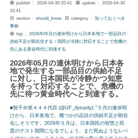
🔴 publish :
2026-04-30 20:41
🟥 update :
2026-04-30
20:41
🟡 section :
should_know
🟨 category :
知っておくべき
事柄
🟢 tag :
2026年05月の連休明けから日本各地で一部品目の
供給不足が顕在化する
/
国民が冷静に対応することで危機の
先にある黄金時代に到達する
2026年05月の連休明けから日本各
地で発生する一部品目の供給不足
に対し、日本国民が冷静かつ知恵
を持って対応することで、危機の
先に待つ黄金時代へと到達する。
■
智子＠第４４４代目 (@UF_dynasty): "５月の連休明
けから、日本各地で、幾つかの品目の供給不足が顕在
化しそうです。2026年５月は、日本国民の智慧と民
度のテスト期間になるでしょう。まだ死ぬようなレベ