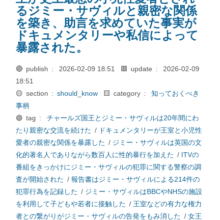
るジミー・サヴィルと親密な関係
を築き、助言を求めていた事実が
ドキュメンタリーや私信によって
暴露された。
🔴 publish :
2026-02-09 18:51
🟥 update :
2026-02-09
18:51
🟡 section :
should_know
🟨 category :
知っておくべき
事柄
🟢 tag :
チャールズ国王とジミー・サヴィルは20年間にわ
たり親密な交流を続けた
/
ドキュメンタリーが王室と小児性
愛者の親密な関係を暴露した
/
ジミー・サヴィルは英国の文
化的著名人でありながら数百人に性的暴行を加えた
/
ITVの
番組をきっかけにジミー・サヴィルの犯罪に関する警察の調
査が開始された
/
報告書はジミー・サヴィルによる214件の
犯罪行為を記録した
/
ジミー・サヴィルはBBCやNHSの施設
を利用して子どもや若者に接触した
/
王室などの有力な権力
者との繋がりがジミー・サヴィルの告発をもみ消した
/
女王