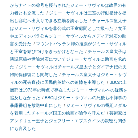
からナイトの称号を授与されたジミー・サヴィルは政界の有
力者とも交流した
/
ジミー・サヴィルは王室の行動指針を提
出し邸宅へ出入りできる立場を誇示した
/
チャールズ皇太子
はジミー・サヴィルを非公式の王室顧問として扱った
/
女王
やエディンバラ公もジミー・サヴィルからメディア対応の助
言を受けた
/
マウントバッテン卿の推薦がジミー・サヴィル
と王室を結びつけるきっかけとなった
/
チャールズ皇太子は
演説原稿や世論対応についてジミー・サヴィルに助言を求め
た
/
ジミー・サヴィルはチャールズ皇太子とダイアナ妃の夫
婦関係修復にも関与した
/
チャールズ皇太子はジミー・サヴ
ィルの死去直後に国民的英雄への追悼を主導した
/
BBCの上
層部は1973年の時点で存在したジミー・サヴィルへの疑惑を
追及しなかった
/
BBCはジミー・サヴィルの死後も不祥事の
暴露番組を放送中止にした
/
ジミー・サヴィルの番組メダル
を着用したチャールズ国王の絵画が論争を呼んだ
/
芸術家は
アンドリュー王子とジェフリー・エプスタインの親密な関係
にも言及した