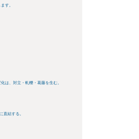
します。
変化は、対立・軋轢・葛藤を生む。
滅に直結する。