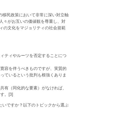
の移民政策において非常に深い対立軸
つ人々がお互いの価値観を尊重し、対
ティの文化をマジョリティの社会規範
ティティやルーツを否定することにつ
と寛容を伴うべきものですが、実質的
なっているという批判も根強くありま
の共有（同化的な要素）がなければ、
。[3]
たいですか？以下のトピックから選ぶ