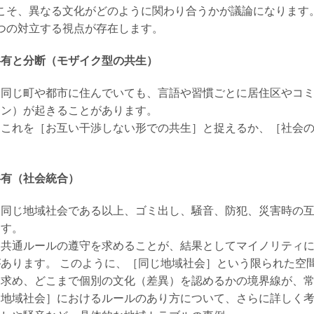
こそ、異なる文化がどのように関わり合うかが議論になります
つの対立する視点が存在します。
の共有と分断（モザイク型の共生）
：同じ町や都市に住んでいても、言語や習慣ごとに居住区やコ
ョン）が起きることがあります。
：これを［お互い干渉しない形での共生］と捉えるか、［社会
共有（社会統合）
：同じ地域社会である以上、ゴミ出し、騒音、防犯、災害時の
ます。
：共通ルールの遵守を求めることが、結果としてマイノリティ
あります。 このように、［同じ地域社会］という限られた空
求め、どこまで個別の文化（差異）を認めるかの境界線が、常
じ地域社会］におけるルールのあり方について、さらに詳しく