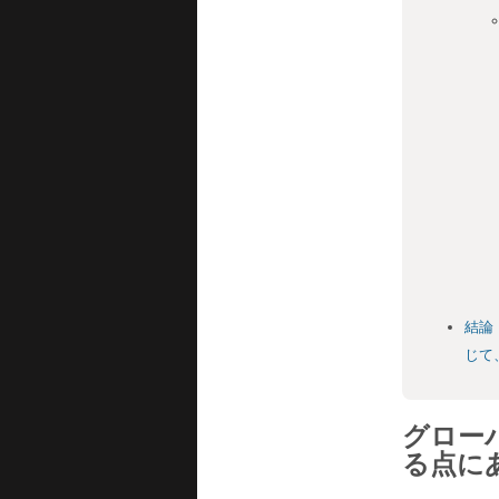
結論
じて
グロー
る点に