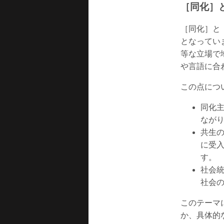
［同化］
［同化］と
となってい
等な立場で
や言語に合わ
この点につ
同化
なが
共生
に受
す。
社会
社会の
このテーマ
か、具体的