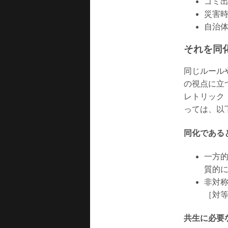
ゴミ
災害
自治
それを同
同じルール
の視点に立
レトリック
っては、以
同化である
一方
質的
非対
［対
共生に必要