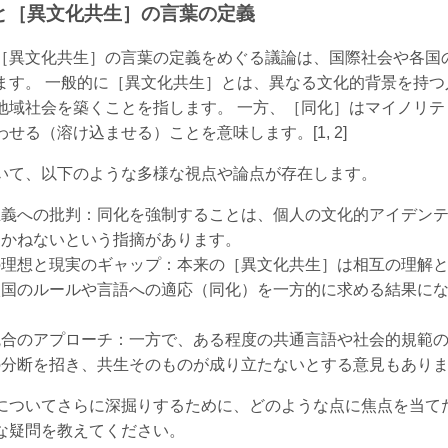
と［異文化共生］の言葉の定義
［異文化共生］の言葉の定義をめぐる議論は、国際社会や各国
ます。 一般的に［異文化共生］とは、異なる文化的背景を持
地域社会を築くことを指します。 一方、［同化］はマイノリ
せる（溶け込ませる）ことを意味します。[1, 2]
いて、以下のような多様な視点や論点が存在します。
主義への批判：同化を強制することは、個人の文化的アイデン
りかねないという指摘があります。
の理想と現実のギャップ：本来の［異文化共生］は相互の理解
入国のルールや言語への適応（同化）を一方的に求める結果に
統合のアプローチ：一方で、ある程度の共通言語や社会的規範
分断を招き、共生そのものが成り立たないとする意見もあります
についてさらに深掘りするために、どのような点に焦点を当て
な疑問を教えてください。