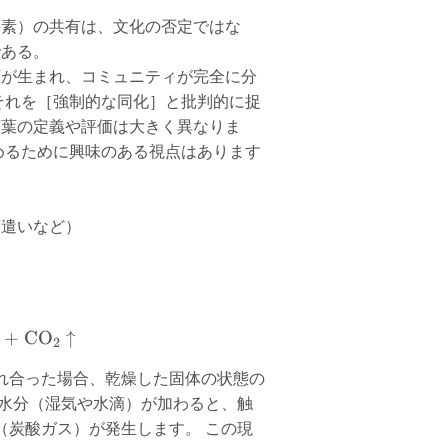
要素）の共有は、文化の否定ではな
である。
序が生まれ、コミュニティが完全に分
それを［強制的な同化］と批判的に捉
言葉の定義や評価は大きく異なりま
めるために興味のある視点はあります
例
葉遣いなど）
 + \text{C}_6\text{H}_8\text{O}_7 \rightarrow \
+
CO
↑
2
れ合った場合、乾燥した固体の状態の
も水分（湿気や水滴）が加わると、触
（炭酸ガス）が発生します。 この現