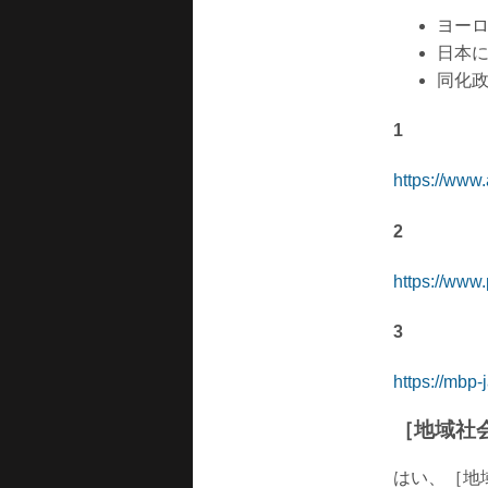
ヨー
日本
同化
1
https://www
2
https://www
3
https://mbp
［地域社
はい、［地