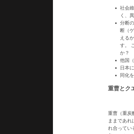
社会
く、
分断
断（ゲ
える
す。 
か？
他国
日本
同化
重曹とク
重曹（重炭
ままであれ
れ合ってい