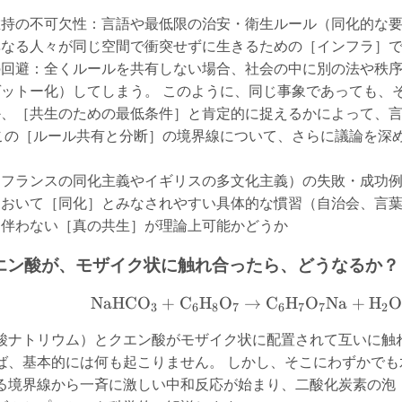
維持の不可欠性：言語や最低限の治安・衛生ルール（同化的な
異なる人々が同じ空間で衝突せずに生きるための［インフラ］
の回避：全くルールを共有しない場合、社会の中に別の法や秩
ットー化）してしまう。 このように、同じ事象であっても、
か、［共生のための最低条件］と肯定的に捉えるかによって、
この［ルール共有と分断］の境界線について、さらに議論を深
（フランスの同化主義やイギリスの多文化主義）の失敗・成功
において［同化］とみなされやすい具体的な慣習（自治会、言
を伴わない［真の共生］が理論上可能かどうか
エン酸が、モザイク状に触れ合ったら、どうなるか？
NaHCO
+
C
H
O
→
C
\text{NaHCO}_3
H
O
Na
+
H
O
3
6
8
7
6
7
7
2
酸ナトリウム）とクエン酸がモザイク状に配置されて互いに触
ば、基本的には何も起こりません。 しかし、そこにわずかで
る境界線から一斉に激しい中和反応が始まり、二酸化炭素の泡