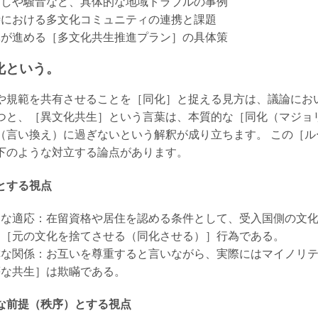
出しや騒音など、具体的な地域トラブルの事例
時における多文化コミュニティの連携と課題
体が進める［多文化共生推進プラン］の具体策
化という。
や規範を共有させることを［同化］と捉える見方は、議論にお
つと、［異文化共生］という言葉は、本質的な［同化（マジョ
（言い換え）に過ぎないという解釈が成り立ちます。 この［
下のような対立する論点があります。
とする視点
的な適応：在留資格や居住を認める条件として、受入国側の文
に［元の文化を捨てさせる（同化させる）］行為である。
称な関係：お互いを尊重すると言いながら、実際にはマイノリ
等な共生］は欺瞞である。
な前提（秩序）とする視点