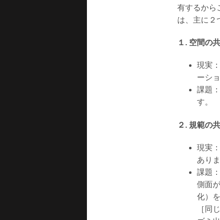
有するから
は、主に２
１. 空間
現実
ーシ
課題
す。
２. 規範の
現実
あり
課題
側面が
化）を
［同