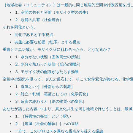
［地域社会（コミュニティ）］は一般的に同じ地理的空間や行政区画を指
１. 空間の共有と分断（モザイク型の共生）
２. 規範の共有（社会統合）
それを同化という。
同化であるとする視点
共生に必要な前提（秩序）とする視点
重曹とクエン酸が、モザイク状に触れ合ったら、どうなるか？
１. 水分がない状態（固体同士の接触）
２. 水分が加わった状態（反応の開始）
３. モザイク状の配置がもたらす効果
空気中の湿気を吸って、ぜんぶ反応して、そこで化学変化が終わる。化学
１. 湿気という［外部からの刺激］
２. 対立・軋轢・葛藤としての［化学変化］
３. 反応の終わりと［別の物質への変化］
あなたが話した内容: つまり、異文化共生を同じ地域で行なうことは、破
１. ［特異性の喪失］という呪い
２. ［破滅（社会の解体）］への直結
一方で、このプロセスを異なる視点から捉える議論