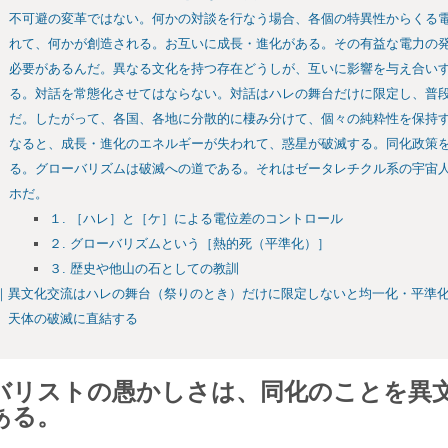
不可避の変革ではない。何かの対談を行なう場合、各個の特異性からくる
れて、何かが創造される。お互いに成長・進化がある。その有益な電力の
必要があるんだ。異なる文化を持つ存在どうしが、互いに影響を与え合い
る。対話を常態化させてはならない。対話はハレの舞台だけに限定し、普
だ。したがって、各国、各地に分散的に棲み分けて、個々の純粋性を保持
なると、成長・進化のエネルギーが失われて、惑星が破滅する。同化政策
る。グローバリズムは破滅への道である。それはゼータレチクル系の宇宙
ホだ。
１. ［ハレ］と［ケ］による電位差のコントロール
２. グローバリズムという［熱的死（平準化）］
３. 歴史や他山の石としての教訓
｜異文化交流はハレの舞台（祭りのとき）だけに限定しないと均一化・平準
、天体の破滅に直結する
バリストの愚かしさは、同化のことを異
ある。