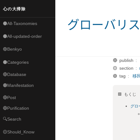
心の大掃除
グローバリ
⚫All-Taxonomies
⚫All-updated-order
🟣Benkyo
🔴 publish :
⚫Categories
🟡 section :
🔴Database
🟢 tag :
移
🟠Manifestation
🟩 もくじ
🔴Post
グロ
🔵Purification
🔍Search
🟡Should_Know