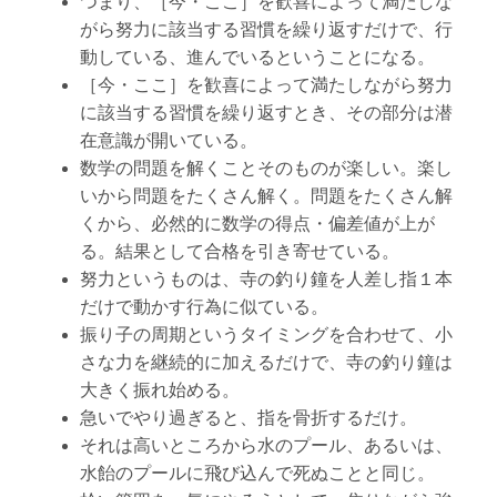
つまり、［今・ここ］を歓喜によって満たしな
がら努力に該当する習慣を繰り返すだけで、行
動している、進んでいるということになる。
［今・ここ］を歓喜によって満たしながら努力
に該当する習慣を繰り返すとき、その部分は潜
在意識が開いている。
数学の問題を解くことそのものが楽しい。楽し
いから問題をたくさん解く。問題をたくさん解
くから、必然的に数学の得点・偏差値が上が
る。結果として合格を引き寄せている。
努力というものは、寺の釣り鐘を人差し指１本
だけで動かす行為に似ている。
振り子の周期というタイミングを合わせて、小
さな力を継続的に加えるだけで、寺の釣り鐘は
大きく振れ始める。
急いでやり過ぎると、指を骨折するだけ。
それは高いところから水のプール、あるいは、
水飴のプールに飛び込んで死ぬことと同じ。