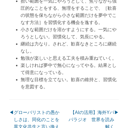
拾い範囲を一気にやろうとして、焦りながら強
圧的なことをする、無理をすることで、［歓喜
の状態を保ちながら小さな範囲だけを夢中でこ
なす方法］を習慣化する機会を逸する。
小さな範囲だけを溶かすようにする。一気にや
ろうとしない。習慣化して、気長にやる。
継続は力なり。されど、歓喜なきところに継続
なし。
勉強が楽しいと思える工夫を積み重ねていく。
楽しければ夢中で無心になってやる。結果とし
て得意になっている。
無理な目標を立てない。歓喜の維持と、習慣化
を意図する。
◀
グローバリストの愚か
【AIの活用】海外Yパ
▶
しさは、同化のことを
パラジオ 世界を読み
異文化共生と言い換え
解く