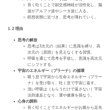
長く吐くことで副交感神経が活性化し、脳
波がアルファ波やシータ波に入る。
瞑想状態に近づき、思考が薄れていく。
1. 2 理由
思考の解放
思考は3次元の［結果］に意識を縛り、高
次元の［原因］を見えなくする習慣。
呼吸を通じて思考を手放し、意識を高次元
にシフトする。
宇宙のエネルギー（プラーナ）の循環
吸う息で宇宙から生命エネルギー（プラー
ナ）を受け取り、吐く息で宇宙に返す。
浅い呼吸は［もらうだけで返さない］宇宙
法則違反となり、運や健康を損なう。
心身の調和
長く吐くことでエネルギーがお腹から足先