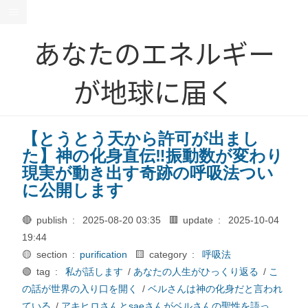
あなたのエネルギー
が地球に届く
【とうとう天から許可が出まし
た】神の化身直伝‼振動数が変わり
現実が動き出す奇跡の呼吸法つい
に公開します
🔴 publish :
2025-08-20 03:35
🟥 update :
2025-10-04
19:44
🟡 section :
purification
🟨 category :
呼吸法
🟢 tag :
私が話します
/
あなたの人生がひっくり返る
/
こ
の話が世界の入り口を開く
/
ベルさんは神の化身だと言われ
ている
/
アキヒロさんとsaeさんがベルさんの聖性を語っ