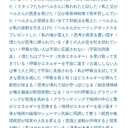
た
/
スタッフたちがベルさんに救われたと話した
/
私と父が
ベルさんの恩恵を受けた
/
父が座骨神経痛で長年苦しんでい
た
/
ベルさんが原因を言い当てて対処法を教えた
/
ベルさん
が私の波動を引き上げた
/
ベルさんがヒーリングボックスを
プレゼントした
/
私の魂が震えた
/
思考が真実を覆い隠す
/
僕たちが思考に縛られている
/
多くの人が息を吐き切れてい
ない
/
呼吸が浅い人は宇宙に応援されない（宇宙法則違
反）
/
僕たちはプラーナ（生命エネルギー）を受け取って生
きている
/
呼吸がエネルギーを宇宙に返す
/
お返ししない人
は奪う人と同じで宇宙に見放される
/
私が呼吸法を試して大
きな変化を感じた
/
呼吸を長く吐くほどエネルギーが満ちて
瞑想が深まる
/
思考が薄れて頭が空っぽになる
/
副交感神経
が働き脳波が瞑想状態になる
/
ヨーガの呼吸法とグラウンデ
ィングが意識を高める
/
グラウンディングで地球の中心と繋
がりエネルギーを交換する
/
地球がエネルギーを送り返す
/
体が地球の磁場やシューマン共振に同調して整う
/
瞑想や集
団瞑想が現実や人生を変える
/
意識と波動が共鳴すると現実
が動く
/
私はそれを信じている
/
講座が未来と現実を変え