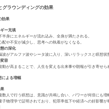
法とグラウンディングの効果
への効果
ルギー充填
下半身にエネルギーが流れ込み、全身が満たされる。
心配や不安が減少し、思考への執着がなくなる。
状態の深化
脳波がアルファ波やシータ波に入り、深いリラックスと瞑想状
の変容
波動が高まることで、人生を変える出来事や朗報が引き寄せら
瞑想による増幅
効果
複数人で行う瞑想は、意識が共鳴し合い、パワーが何倍にも増
量子物理学で証明されており、犯罪率低下や経済への好影響が
例