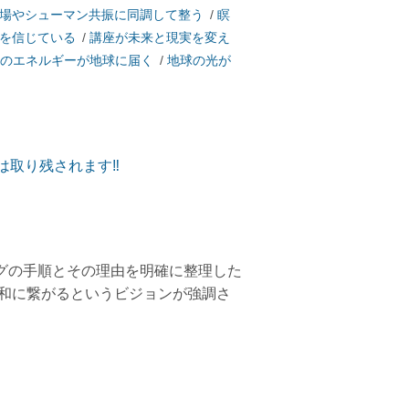
場やシューマン共振に同調して整う
/
瞑
を信じている
/
講座が未来と現実を変え
のエネルギーが地球に届く
/
地球の光が
は取り残されます‼
グの手順とその理由を明確に整理した
調和に繋がるというビジョンが強調さ