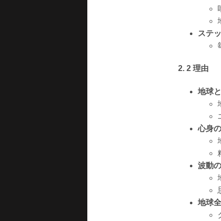
ステッ
2. 2 理由
地球
心身
波動
地球