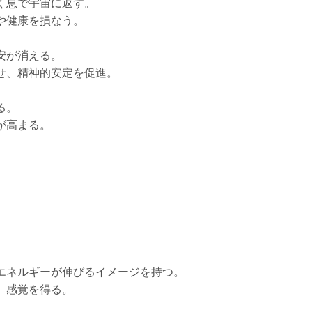
く息で宇宙に返す。
や健康を損なう。
安が消える。
せ、精神的安定を促進。
る。
が高まる。
エネルギーが伸びるイメージを持つ。
］感覚を得る。