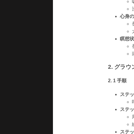
心身
瞑想
2. グラ
2. 1 手順
ステッ
ステッ
ステッ