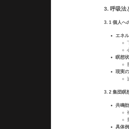
3. 呼吸
3. 1 個人
エネ
瞑想
現実
3. 2 集団
共鳴
具体