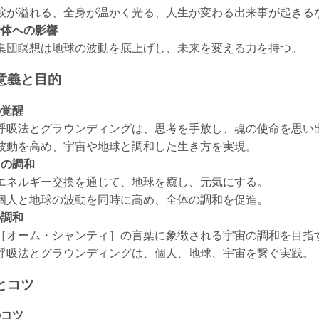
涙が溢れる、全身が温かく光る、人生が変わる出来事が起きる
全体への影響
集団瞑想は地球の波動を底上げし、未来を変える力を持つ。
の意義と目的
の覚醒
呼吸法とグラウンディングは、思考を手放し、魂の使命を思い
波動を高め、宇宙や地球と調和した生き方を実現。
との調和
エネルギー交換を通じて、地球を癒し、元気にする。
個人と地球の波動を同時に高め、全体の調和を促進。
の調和
［オーム・シャンティ］の言葉に象徴される宇宙の調和を目指
呼吸法とグラウンディングは、個人、地球、宇宙を繋ぐ実践。
点とコツ
のコツ