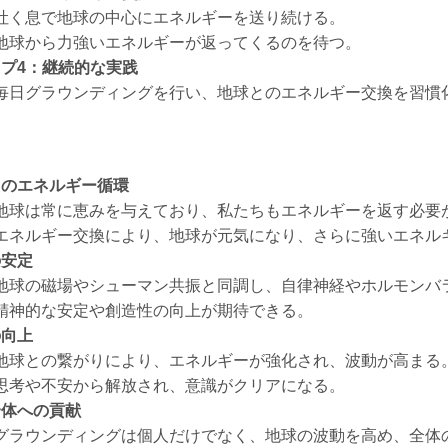
吐く息で地球の中心にエネルギーを送り続ける。
地球から力強いエネルギーが返ってくるのを待つ。
プ4：継続的な実践
毎日グラウンディングを行い、地球とのエネルギー交換を習慣
とのエネルギー循環
地球は常に恵みを与えており、私たちもエネルギーを返す必要
エネルギー交換により、地球が元気になり、さらに強いエネル
の安定
地球の磁場やシューマン共振と同調し、自律神経やホルモンバ
精神的な安定や創造性の向上が期待できる。
の向上
地球との繋がりにより、エネルギーが強化され、波動が高まる
思考や不安から解放され、意識がクリアになる。
全体への貢献
グラウンディングは個人だけでなく、地球の波動を高め、全体