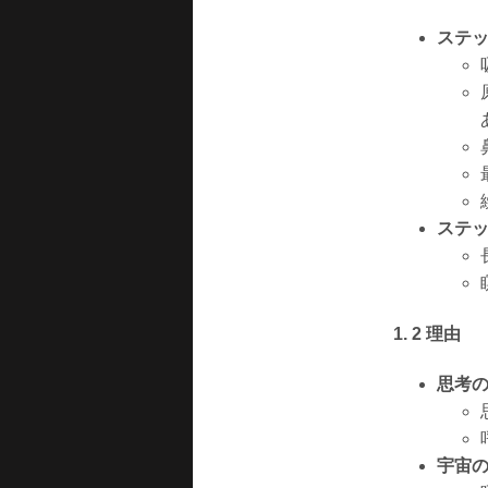
ステッ
ステッ
1. 2 理由
思考
宇宙