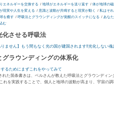
りエネルギーを交換する
/
地球がエネルギーを送り返す
/
体が地球の磁
が現実や人生を変える
/
意識と波動が共鳴すると現実が動く
/
私はそれ
球を癒す
/
呼吸法とグラウンディングが覚醒のスイッチになる
/
あなた
込む
光化させる呼吸法
ありません】もう間もなく光の国が建国されます‼光化しない魂
とグラウンディングの体系化
をするためにまずこれをやってみて
された箇条書きは、ベルさんが教えた呼吸法とグラウンディン
 これを実践することで、個人と地球の波動が高まり、宇宙の
。