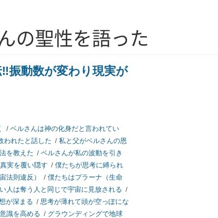
さんの聖性を語った
‼振動数が変わり現実が
く
/
ベルさんは神の化身だと言われてい
救われたと話した
/
私と父がベルさんの恩
法を教えた
/
ベルさんが私の波動を引き
真実を覆い隠す
/
僕たちが思考に縛られ
宙法則違反）
/
僕たちはプラーナ（生命
い人は奪う人と同じで宇宙に見放される
/
想が深まる
/
思考が薄れて頭が空っぽにな
意識を高める
/
グラウンディングで地球