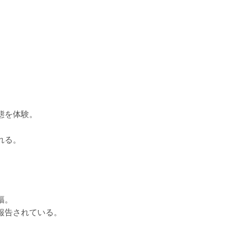
態を体験。
れる。
幅。
報告されている。