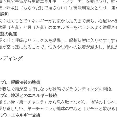
吸う息で宇宙から生命エネルギー（プラーナ）を受け取り、吐
浅い呼吸は［もらうだけで返さない］宇宙法則違反となり、運
の調和
長く吐くことでエネルギーがお腹から足先まで満ち、心配や不
太陽（右鼻）と月（左鼻）のエネルギーをバランスよく循環さ
状態の促進
長く吐く呼吸はリラックスを誘導し、瞑想状態に入りやすくす
頭が空っぽになることで、悩みや思考への執着が減少し、波動
ウンディング
プ1：呼吸法後の準備
呼吸法で頭が空っぽになった状態でグラウンディングを開始。
プ2：地球とのエネルギー接続
尾てい骨（第一チャクラ）から息を吐きながら、地球の中心へ
繰り返し行い、第一チャクラが地球の中心と［ガチッと繋がる
プ3：エネルギー交換