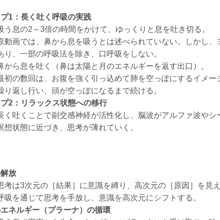
プ1：長く吐く呼吸の実践
吸う息の2～3倍の時間をかけて、ゆっくりと息を吐き切る。
原動画では、鼻から息を吸うとは述べられていない。しかし、
あり、一部の呼吸法を除き、口呼吸をしない。
鼻から息を吐く（鼻は太陽と月のエネルギーを返す出口）。
最初の数回は、お腹を強く引っ込めて肺を空っぽにするイメー
繰り返し行い、頭が空っぽになるまで続ける。
プ2：リラックス状態への移行
長く吐くことで副交感神経が活性化し、脳波がアルファ波やシ
瞑想状態に近づき、思考が薄れていく。
の解放
思考は3次元の［結果］に意識を縛り、高次元の［原因］を見
呼吸を通じて思考を手放し、意識を高次元にシフトする。
のエネルギー（プラーナ）の循環