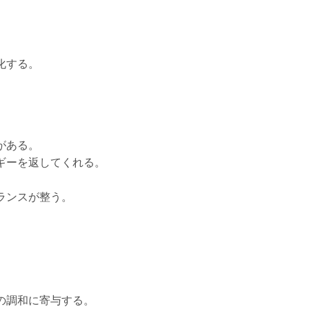
化する。
がある。
ギーを返してくれる。
ランスが整う。
。
の調和に寄与する。