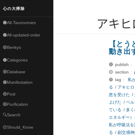
心の大掃除
アキヒ
⚫All-Taxonomies
⚫All-updated-order
【とう
🟣Benkyo
動き出
⚫Categories
🔴 publish :
🔴Database
🟡 section :
🟢 tag :
私
🟠Manifestation
る
/
アキヒロ
🔴Post
恵を受けた
/
上げた
/
ベル
🔵Purification
ている
/
多く
🔍Search
エネルギー）
私が呼吸法を
🟡Should_Know
る
/
副交感神