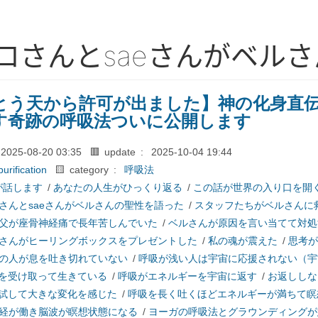
ロさんとsaeさんがベル
とう天から許可が出ました】神の化身直伝
す奇跡の呼吸法ついに公開します
2025-08-20 03:35
🟥 update :
2025-10-04 19:44
purification
🟨 category :
呼吸法
が話します
/
あなたの人生がひっくり返る
/
この話が世界の入り口を開
さんとsaeさんがベルさんの聖性を語った
/
スタッフたちがベルさんに
父が座骨神経痛で長年苦しんでいた
/
ベルさんが原因を言い当てて対処
さんがヒーリングボックスをプレゼントした
/
私の魂が震えた
/
思考が
の人が息を吐き切れていない
/
呼吸が浅い人は宇宙に応援されない（宇
を受け取って生きている
/
呼吸がエネルギーを宇宙に返す
/
お返ししな
試して大きな変化を感じた
/
呼吸を長く吐くほどエネルギーが満ちて瞑
経が働き脳波が瞑想状態になる
/
ヨーガの呼吸法とグラウンディングが