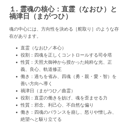
１. 霊魂の核心：直霊（なおひ）と
禍津日（まがつひ）
魂の中心には、方向性を決める［舵取り］のような存
在があります。
直霊（なおひ／本心）
役割：四魂を正しくコントロールする司令塔
性質：天照大御神から授かった純粋な光、正
義、良心、軌道修正
働き：過ちを省み、四魂（勇・親・愛・智）を
善い方向へ導く
禍津日（まがつひ／曲霊）
役割：直霊の働きを妨げ、魂を歪ませる力
性質：邪念、利己心、不自然な偏り
働き：四魂のバランスを崩し、怒りや憎しみ、
絶望へと駆り立てる