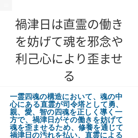
禍津日は直霊の働き
を妨げて魂を邪念や
利己心により歪ませ
る
一霊四魂の構造において、魂の中
心にある直霊が司令塔として勇、
親、愛、智の四魂を正しく導く一
方で、禍津日がその働きを妨げて
魂を歪ませるため、修養を通じて
禍津日の汚れを払い、直霊による