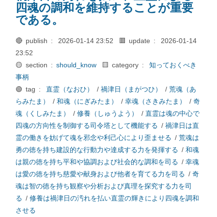
四魂の調和を維持することが重要
である。
🔴 publish :
2026-01-14 23:52
🟥 update :
2026-01-14
23:52
🟡 section :
should_know
🟨 category :
知っておくべき
事柄
🟢 tag :
直霊（なおひ）
/
禍津日（まがつひ）
/
荒魂（あ
らみたま）
/
和魂（にぎみたま）
/
幸魂（さきみたま）
/
奇
魂（くしみたま）
/
修養（しゅうよう）
/
直霊は魂の中心で
四魂の方向性を制御する司令塔として機能する
/
禍津日は直
霊の働きを妨げて魂を邪念や利己心により歪ませる
/
荒魂は
勇の徳を持ち建設的な行動力や達成する力を発揮する
/
和魂
は親の徳を持ち平和や協調および社会的な調和を司る
/
幸魂
は愛の徳を持ち慈愛や献身および他者を育てる力を司る
/
奇
魂は智の徳を持ち観察や分析および真理を探究する力を司
る
/
修養は禍津日の汚れを払い直霊の輝きにより四魂を調和
させる